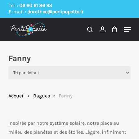
Skip
Tel. :
06 60 61 86 93
E-mail :
dorothee@perlipopette.fr
to
main
Menu
content
search
account
Fanny
Accueil
Bagues
Fanny
Inspirée par notre système solaire, notre place au
milieu des planètes et des étoiles. Légère, infiniment