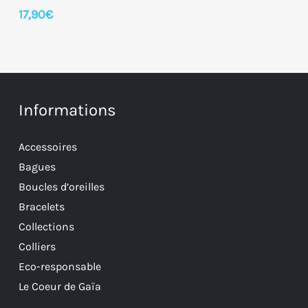
plusieurs
17,90
€
variations.
Les
options
peuvent
Informations
être
choisies
Accessoires
sur
Bagues
la
Boucles d’oreilles
page
Bracelets
du
Collections
produit
Colliers
Eco-responsable
Le Coeur de Gaïa