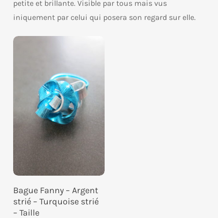
petite et brillante. Visible par tous mais vus
iniquement par celui qui posera son regard sur elle.
Ce
Choix Des Options
Bague Fanny – Argent
produit
strié – Turquoise strié
a
– Taille