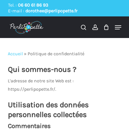
Skip
Tel. :
06 60 61 86 93
E-mail :
dorothee@perlipopette.fr
to
main
Menu
content
search
account
Accueil
»
Politique de confidentialité
Qui sommes-nous ?
L’adresse de notre site Web est :
https://perlipopette.fr/.
Utilisation des données
personnelles collectées
Commentaires