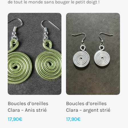
de tout le monde sans bouger le petit doigt !
Ajouter Au Panier
Ajouter Au Panier
Boucles d’oreilles
Boucles d’oreilles
Clara – Anis strié
Clara – argent strié
17,90
€
17,90
€