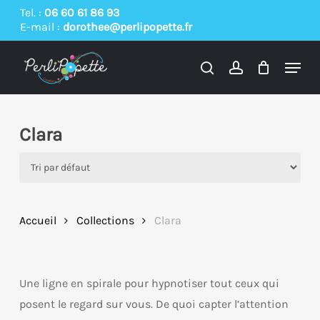
Skip
Tel. :
06 60 61 86 93
E-mail :
dorothee@perlipopette.fr
to
main
Menu
content
search
account
Clara
Accueil
Collections
Clara
Une ligne en spirale pour hypnotiser tout ceux qui
posent le regard sur vous. De quoi capter l’attention