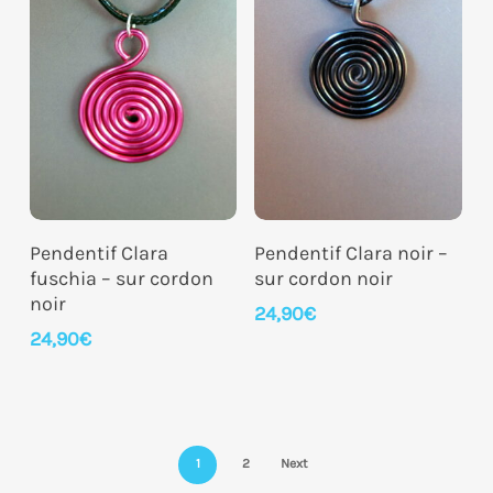
Ajouter Au Panier
Ajouter Au Panier
Pendentif Clara
Pendentif Clara noir –
fuschia – sur cordon
sur cordon noir
noir
24,90
€
24,90
€
1
2
Next