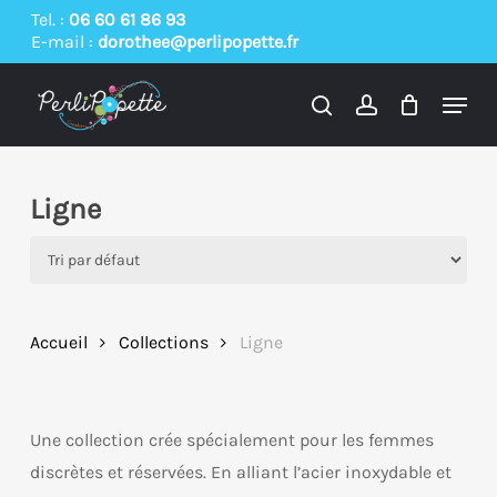
Skip
Tel. :
06 60 61 86 93
E-mail :
dorothee@perlipopette.fr
to
main
Menu
content
search
account
Ligne
Accueil
Collections
Ligne
Une collection crée spécialement pour les femmes
discrètes et réservées. En alliant l’acier inoxydable et