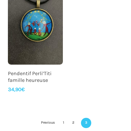
Ajouter Au Panier
Pendentif Perli’Titi
famille heureuse
34,90
€
Previous
1
2
3