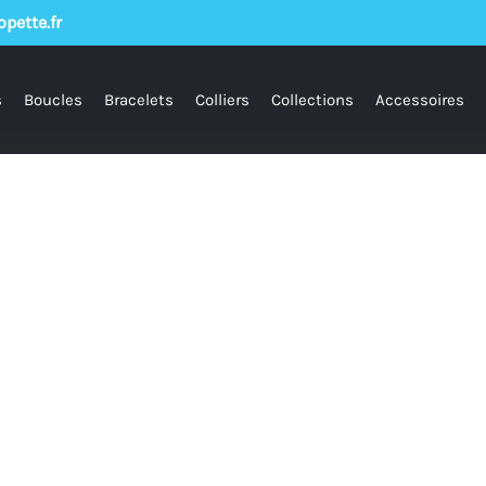
pette.fr
s
Boucles
Bracelets
Colliers
Collections
Accessoires
ur fermer