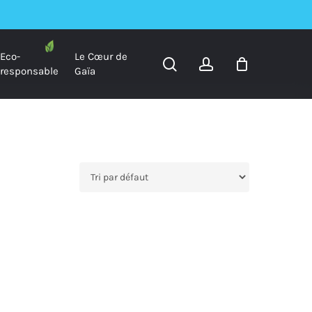
Eco-
Le Cœur de
search
account
responsable
Gaïa