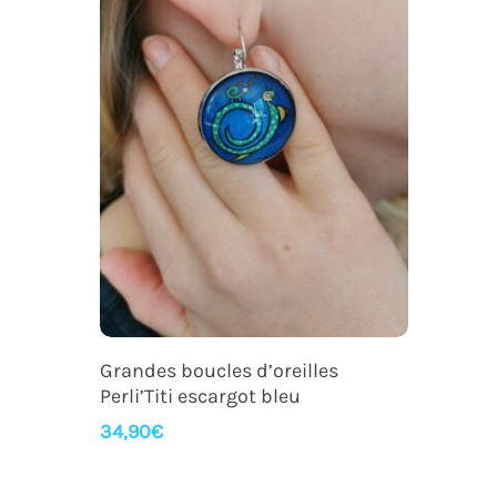
Ajouter Au Panier
Grandes boucles d’oreilles
Perli’Titi escargot bleu
34,90
€