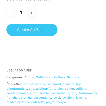
Ajouter Au Panier
UGS :
AROMA FEE
Catégories :
Aroma
,
Collections
,
Colliers
,
Sautoirs
Étiquettes :
aromathérapie
,
artisanat
,
bienêtre
,
bijou
,
bijoufantaisie
,
bijoux
,
bijouxfantaisies
,
collier
,
colliers
,
createurfrancais
,
diffuseurhuileessentielle
,
fairy
,
faitmain
,
fee
,
frenchcreator
,
huileessentielle
,
jewel
,
jewellery
,
jewelry
,
medecinedouce
,
naturelle
,
phytotherapie