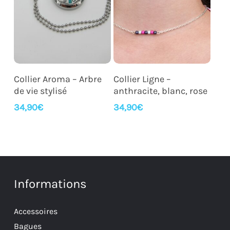
Lire La Suite
Ajouter Au Panier
Collier Aroma – Arbre
Collier Ligne –
de vie stylisé
anthracite, blanc, rose
34,90
€
34,90
€
Informations
Accessoires
Bagues