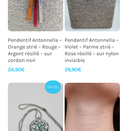
Ajouter Au Panier
Ajouter Au Panier
Pendentif Antonnella –
Pendentif Antonnella –
Orange strié – Rouge –
Violet – Parme strié –
Argent résillé – sur
Rose résillé – sur nylon
cordon noir
invisible
24,90
€
29,90
€
Vendu