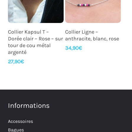
Ajouter Au Panier
Ajouter Au Panier
Collier Kapsul T –
Collier Ligne –
Dorée clair – Rose – sur
anthracite, blanc, rose
tour de cou métal
34,90
€
argenté
27,90
€
Informations
Accessoires
Bagues