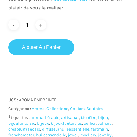
plaisir de vous le réaliser.
Ajouter Au Panier
UGS :
AROMA EMPREINTE
Catégories :
Aroma
,
Collections
,
Colliers
,
Sautoirs
Étiquettes :
aromathérapie
,
artisanat
,
bienêtre
,
bijou
,
bijoufantaisie
,
bijoux
,
bijouxfantaisies
,
collier
,
colliers
,
createurfrancais
,
diffuseurhuileessentielle
,
faitmain
,
frenchcreator
,
huileessentielle
,
jewel
,
jewellery
,
jewelry
,