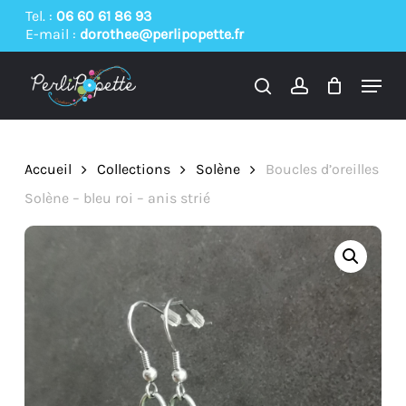
Skip
Tel. :
06 60 61 86 93
E-mail :
dorothee@perlipopette.fr
to
main
Menu
content
search
account
Accueil
Collections
Solène
Boucles d’oreilles
Solène – bleu roi – anis strié