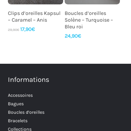
Ajouter Au Panier
Lire La Suite
Clips d’oreilles Kapsul
Boucles d’oreilles
– Caramel – Anis
Solène – Turquoise –
Bleu roi
Le
Le
17,90
€
29,90
€
prix
prix
24,90
€
initial
actuel
était :
est :
29,90€.
17,90€.
Informations
Accessoires
Bagues
Boucles d’oreilles
Bracelets
Collections