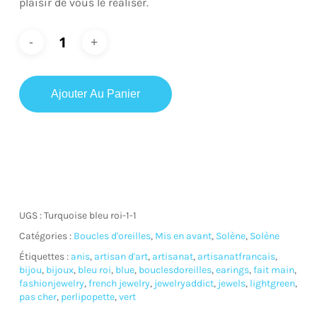
plaisir de vous le réaliser.
Ajouter Au Panier
UGS :
Turquoise bleu roi-1-1
Catégories :
Boucles d'oreilles
,
Mis en avant
,
Solène
,
Solène
Étiquettes :
anis
,
artisan d'art
,
artisanat
,
artisanatfrancais
,
bijou
,
bijoux
,
bleu roi
,
blue
,
bouclesdoreilles
,
earings
,
fait main
,
fashionjewelry
,
french jewelry
,
jewelryaddict
,
jewels
,
lightgreen
,
pas cher
,
perlipopette
,
vert