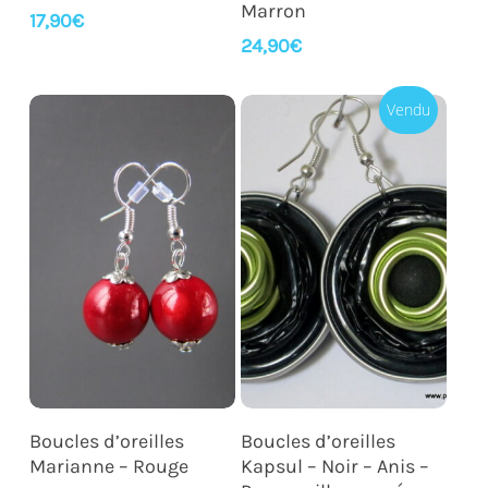
Marron
17,90
€
24,90
€
Vendu
Ajouter Au Panier
Lire La Suite
Boucles d’oreilles
Boucles d’oreilles
Marianne – Rouge
Kapsul – Noir – Anis –