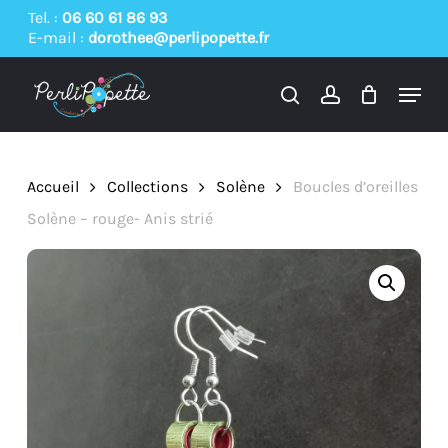
Skip
Tel. :
06 60 61 86 93
E-mail :
dorothee@perlipopette.fr
to
main
Menu
content
search
account
Accueil
Collections
Solène
Boucles d’oreilles
Solène – rouge- Anis strié