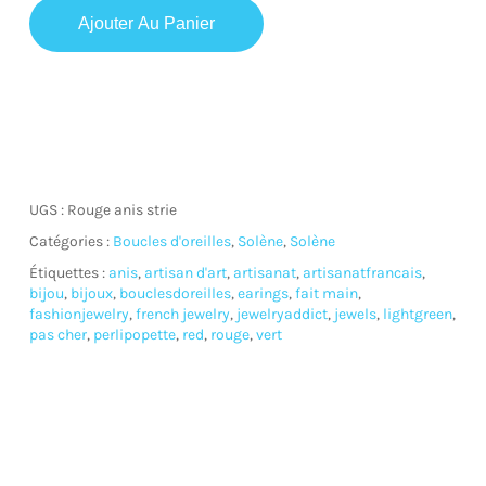
Ajouter Au Panier
UGS :
Rouge anis strie
Catégories :
Boucles d'oreilles
,
Solène
,
Solène
Étiquettes :
anis
,
artisan d'art
,
artisanat
,
artisanatfrancais
,
bijou
,
bijoux
,
bouclesdoreilles
,
earings
,
fait main
,
fashionjewelry
,
french jewelry
,
jewelryaddict
,
jewels
,
lightgreen
,
pas cher
,
perlipopette
,
red
,
rouge
,
vert