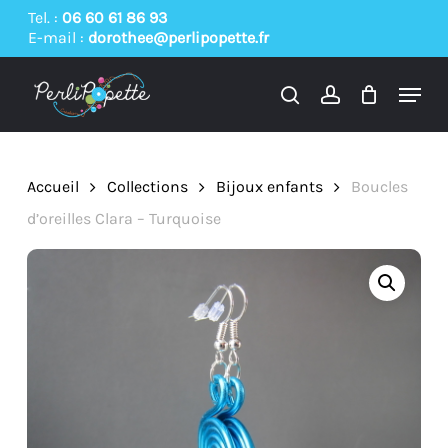
Skip
Tel. :
06 60 61 86 93
E-mail :
dorothee@perlipopette.fr
to
main
Menu
content
search
account
Accueil
Collections
Bijoux enfants
Boucles
d’oreilles Clara – Turquoise