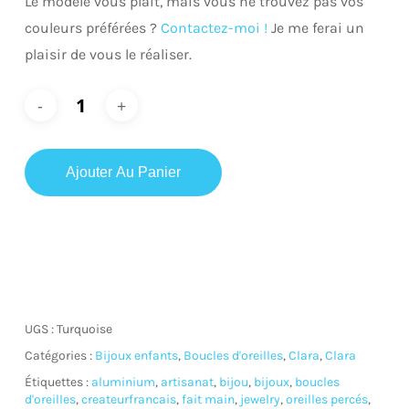
Le modèle vous plaît, mais vous ne trouvez pas vos
couleurs préférées ?
Contactez-moi !
Je me ferai un
plaisir de vous le réaliser.
Ajouter Au Panier
UGS :
Turquoise
Catégories :
Bijoux enfants
,
Boucles d'oreilles
,
Clara
,
Clara
Étiquettes :
aluminium
,
artisanat
,
bijou
,
bijoux
,
boucles
d'oreilles
,
createurfrancais
,
fait main
,
jewelry
,
oreilles percés
,