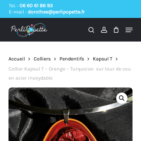
Skip
Tel. :
06 60 61 86 93
E-mail :
dorothee@perlipopette.fr
to
main
Menu
content
search
account
Accueil
Colliers
Pendentifs
Kapsul T
Collier Kapsul T – Orange – Turquoise- sur tour de cou
en acier inoxydable