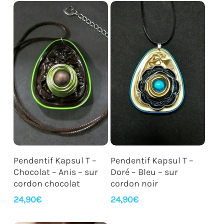
Ajouter Au Panier
Ajouter Au Panier
Pendentif Kapsul T –
Pendentif Kapsul T –
Chocolat – Anis – sur
Doré – Bleu – sur
cordon chocolat
cordon noir
24,90
€
24,90
€