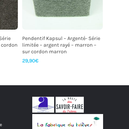
Ajouter Au Panier
Série
Pendentif Kapsul – Argenté- Série
r cordon
limitée – argent rayé – marron –
sur cordon marron
29,90
€
e