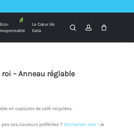
Eco-
Le Cœur de
search
account
responsable
Gaïa
 roi – Anneau réglable
ble en capsules de café recyclées.
 pas vos couleurs préférées ?
Contactez-moi !
Je