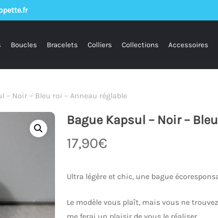
pette.fr
s
Boucles
Bracelets
Colliers
Collections
Accessoires
 – Noir – Bleu roi – Anneau réglable
Bague Kapsul – Noir – Bleu
17,90
€
Ultra légère et chic, une bague écoresponsa
Le modèle vous plaît, mais vous ne trouvez
me ferai un plaisir de vous le réaliser.