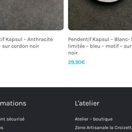
Ajouter Au Panier
Ajouter Au Panier
if Kapsul – Anthracite
Pendentif Kapsul – Blanc- 
 sur cordon noir
limitée – bleu – motif – su
noir
29,90
€
rmations
L'atelier
nt sécurisé
Atelier – boutique
os
Zone Artisanale la Croizett