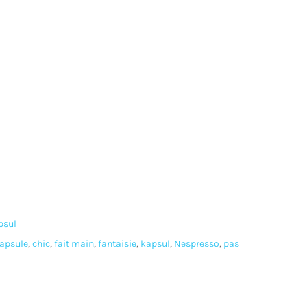
psul
apsule
,
chic
,
fait main
,
fantaisie
,
kapsul
,
Nespresso
,
pas