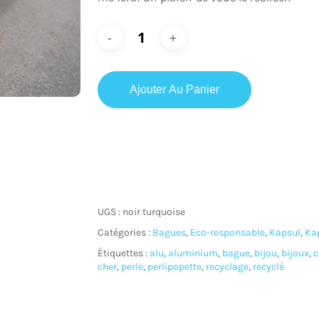
ur fermer
Ajouter Au Panier
UGS :
noir turquoise
Catégories :
Bagues
,
Eco-responsable
,
Kapsul
,
Ka
Étiquettes :
alu
,
aluminium
,
bague
,
bijou
,
bijoux
,
c
cher
,
perle
,
perlipopette
,
recyclage
,
recyclé