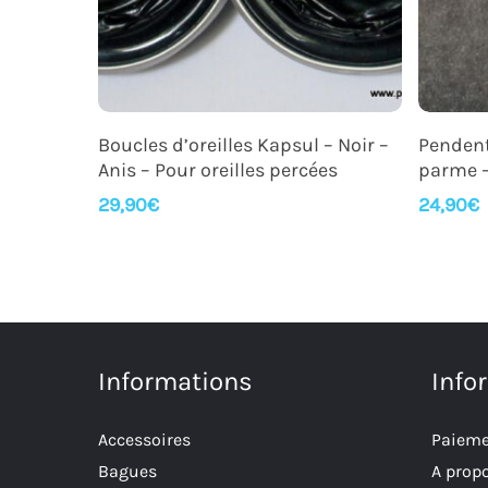
Lire La Suite
Boucles d’oreilles Kapsul – Noir –
Pendent
Anis – Pour oreilles percées
parme –
29,90
€
24,90
€
Informations
Info
Accessoires
Paieme
Bagues
A prop