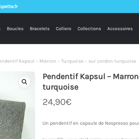
pette.fr
s
Boucles
Bracelets
Colliers
Collections
Accessoires
endentif Kapsul – Marron – Turquoise – sur cordon turquoise
Pendentif Kapsul – Marron
turquoise
24,90
€
Un pendentif en capsule de Nespresso pour 