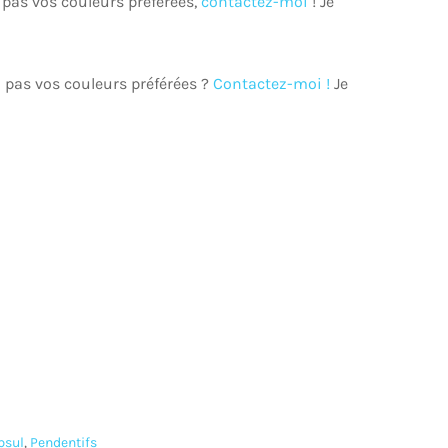
 pas vos couleurs préférées,
contactez-moi
! Je
 pas vos couleurs préférées ?
Contactez-moi !
Je
psul
,
Pendentifs