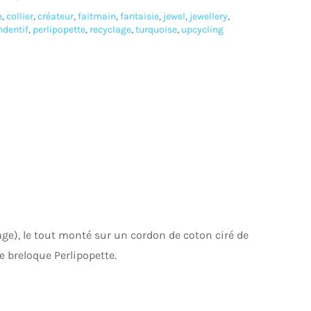
e
,
collier
,
créateur
,
faitmain
,
fantaisie
,
jewel
,
jewellery
,
ndentif
,
perlipopette
,
recyclage
,
turquoise
,
upcycling
ge), le tout monté sur un cordon de coton ciré de
e breloque Perlipopette.