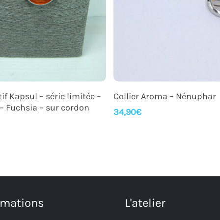
Ajouter Au Panier
Ajouter Au Panier
if Kapsul – série limitée –
Collier Aroma – Nénuphar
– Fuchsia – sur cordon
34,90
€
rmations
L'atelier