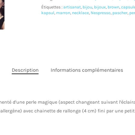
Étiquettes :
artisanat
,
bijou
,
bijoux
,
brown
,
capsul
kapsul
,
marron
,
necklace
,
Nespresso
,
pascher
,
pe
Description
Informations complémentaires
enté d’une perle magique (aspect changeant suivant l’éclaira
allergène) avec chainette de rallonge (4 cm) fini par une petit