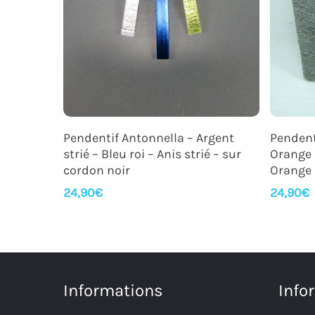
Ajouter Au Panier
Pendentif Antonnella – Argent
Pendent
strié – Bleu roi – Anis strié – sur
Orange 
cordon noir
Orange
24,90
€
24,90
€
Informations
Info