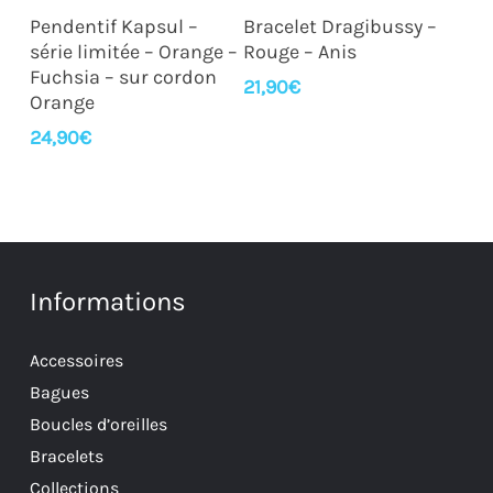
Ajouter Au Panier
Ajouter Au Panier
Pendentif Kapsul –
Bracelet Dragibussy –
série limitée – Orange –
Rouge – Anis
Fuchsia – sur cordon
21,90
€
Orange
24,90
€
Informations
Accessoires
Bagues
Boucles d’oreilles
Bracelets
Collections