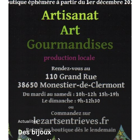
Monestier
de
Clermont
Actualités
Des bijoux