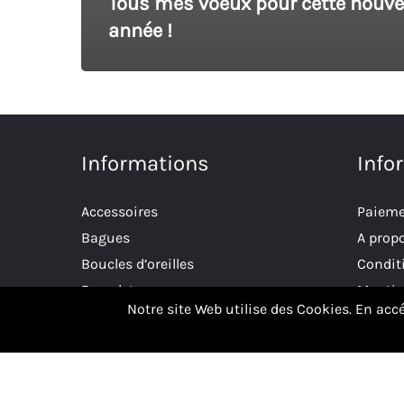
Tous mes voeux pour cette nouve
année !
Informations
Info
Accessoires
Paieme
Bagues
A prop
Boucles d’oreilles
Conditi
Bracelets
Mentio
Notre site Web utilise des Cookies. En acc
Collections
Politiq
Colliers
Livrai
Eco-responsable
Blog
Le Coeur de Gaïa