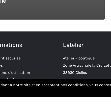
lle
rmations
L'atelier
nt sécurisé
Atelier – boutique
os
Zone Artisanale la Croizett
ons d’utilisation
38930 Clelles
ns légales
édant à notre site et en acceptant nos conditions, vous consen
ue de confidentialité
son