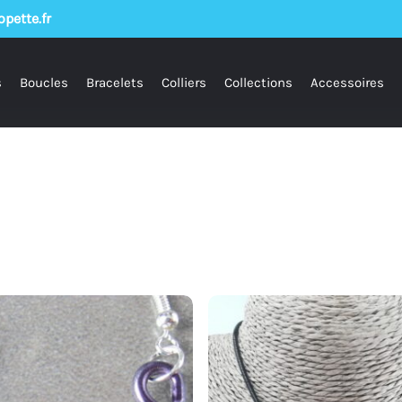
pette.fr
s
Boucles
Bracelets
Colliers
Collections
Accessoires
ur fermer