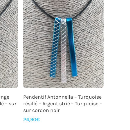
Ajouter Au Panier
ange
Pendentif Antonnella – Turquoise
lé – sur
résillé – Argent strié – Turquoise –
sur cordon noir
24,90
€