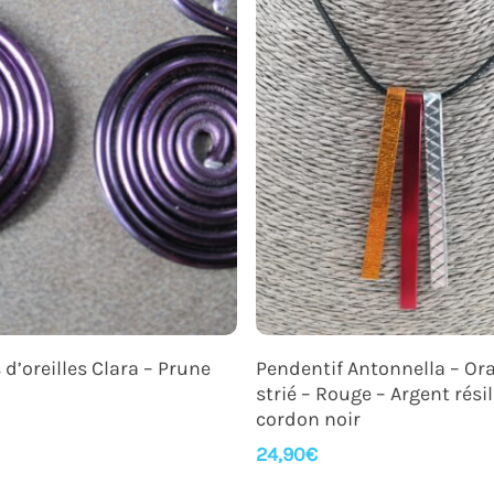
Ajouter Au Panier
Ajouter Au Panier
 d’oreilles Clara – Prune
Pendentif Antonnella – Or
strié – Rouge – Argent résil
cordon noir
24,90
€