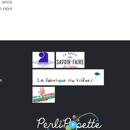
– anis
n noir
e