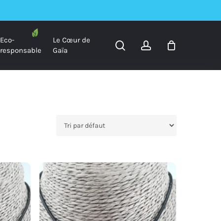
Eco-
Le Cœur de
search
account
responsable
Gaïa