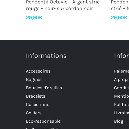
Pendentif Octavie – Argent strié –
Pendent
rouge – noir- sur cordon noir
strié – 
29,90
€
29,90
€
Informations
Info
Accessoires
Paieme
Bagues
A prop
Boucles d’oreilles
Conditi
Bracelets
Mentio
Collections
Politiq
Colliers
Livrai
Eco-responsable
Blog