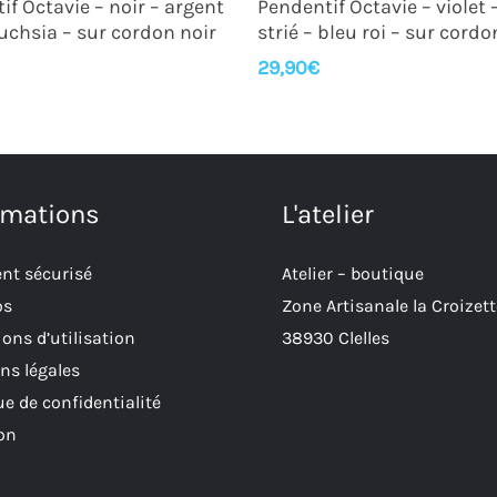
if Octavie – noir – argent
Pendentif Octavie – violet 
fuchsia – sur cordon noir
strié – bleu roi – sur cordo
29,90
€
rmations
L'atelier
nt sécurisé
Atelier – boutique
os
Zone Artisanale la Croizett
ons d’utilisation
38930 Clelles
ns légales
ue de confidentialité
son