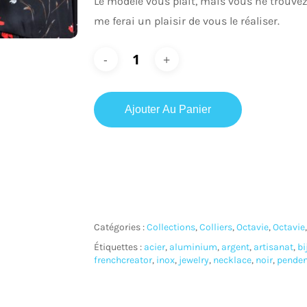
Le modèle vous plaît, mais vous ne trouvez
me ferai un plaisir de vous le réaliser.
Ajouter Au Panier
ur fermer
Catégories :
Collections
,
Colliers
,
Octavie
,
Octavie
Étiquettes :
acier
,
aluminium
,
argent
,
artisanat
,
bi
frenchcreator
,
inox
,
jewelry
,
necklace
,
noir
,
penden