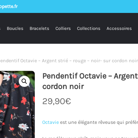
pette.fr
s
Boucles
Bracelets
Colliers
Collections
Accessoires
endentif Octavie – Argent strié – rouge – noir- sur cordon noir
Pendentif Octavie – Argent 
cordon noir
29,90
€
Octavie
est une élégante rêveuse qui préfèr