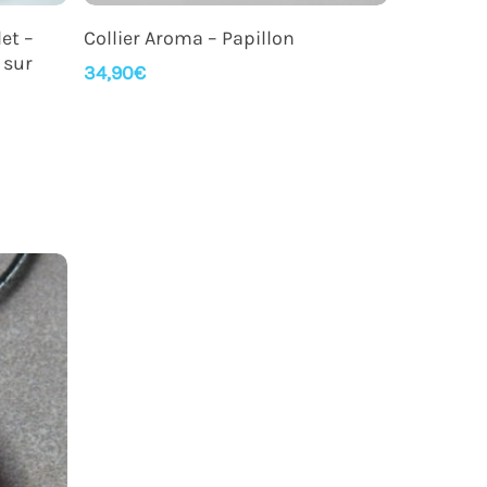
Ajouter Au Panier
et –
Collier Aroma – Papillon
 sur
34,90
€