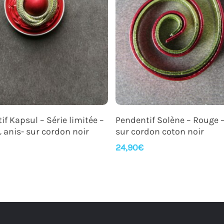
Ajouter Au Panier
Ajouter Au Panier
if Kapsul – Série limitée –
Pendentif Solène – Rouge –
 anis- sur cordon noir
sur cordon coton noir
24,90
€