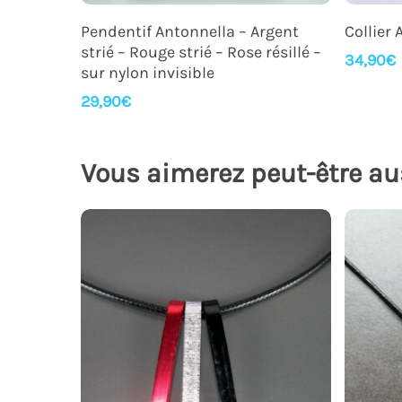
Ajouter Au Panier
Pendentif Antonnella – Argent
Collier
strié – Rouge strié – Rose résillé –
34,90
€
sur nylon invisible
29,90
€
Vous aimerez peut-être au