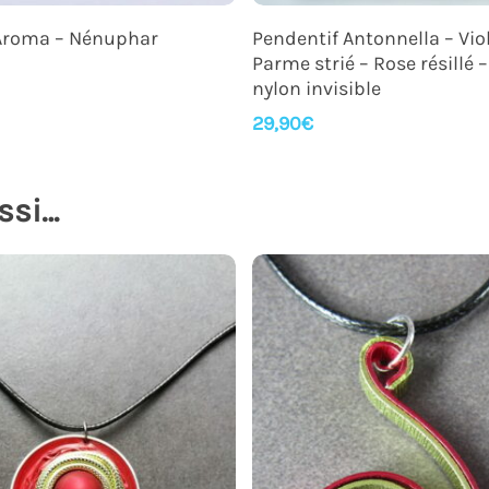
Ajouter Au Panier
Ajouter Au Panier
 Aroma – Nénuphar
Pendentif Antonnella – Viol
Parme strié – Rose résillé –
nylon invisible
29,90
€
ssi…