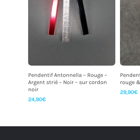
Ajouter Au Panier
Pendentif Antonnella – Rouge –
Pendent
Argent strié – Noir – sur cordon
rouge &
noir
29,90
€
24,90
€