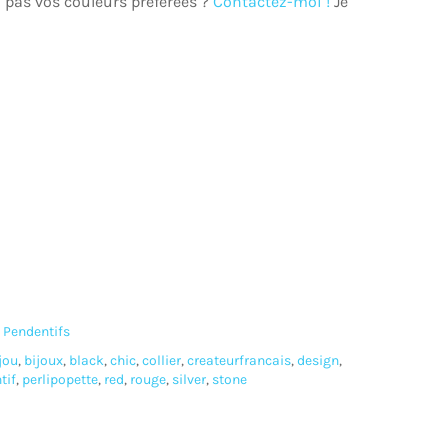
 pas vos couleurs préférées ?
Contactez-moi !
Je
,
Pendentifs
jou
,
bijoux
,
black
,
chic
,
collier
,
createurfrancais
,
design
,
tif
,
perlipopette
,
red
,
rouge
,
silver
,
stone