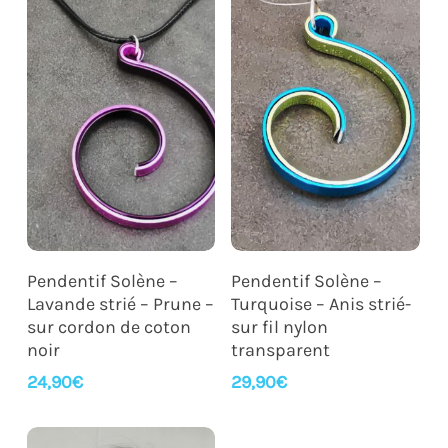
Ajouter Au Panier
Ajouter Au Panier
Pendentif Solène –
Pendentif Solène –
Lavande strié – Prune –
Turquoise – Anis strié-
sur cordon de coton
sur fil nylon
noir
transparent
24,90
€
29,90
€