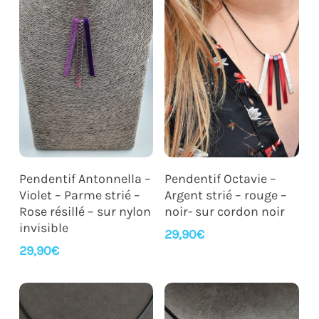
Ajouter Au Panier
Ajouter Au Panier
Pendentif Antonnella –
Pendentif Octavie –
Violet – Parme strié –
Argent strié – rouge –
Rose résillé – sur nylon
noir- sur cordon noir
invisible
29,90
€
29,90
€