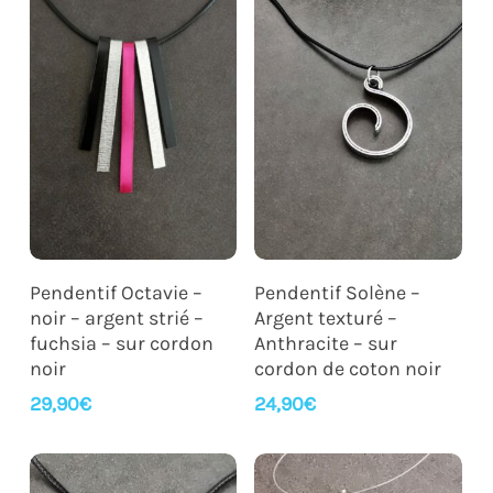
Ajouter Au Panier
Ajouter Au Panier
Pendentif Octavie –
Pendentif Solène –
noir – argent strié –
Argent texturé –
fuchsia – sur cordon
Anthracite – sur
noir
cordon de coton noir
29,90
€
24,90
€