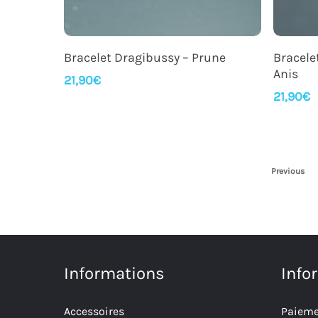
Ajouter Au Panier
Bracelet Dragibussy – Prune
Bracele
Anis
21,90
€
21,90
€
Previous
Informations
Info
Accessoires
Paieme