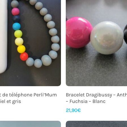
ur fermer
Ajouter Au Panier
Ajouter Au Panier
t de téléphone Perli’Mum
Bracelet Dragibussy – Ant
iel et gris
– Fuchsia – Blanc
21,90
€