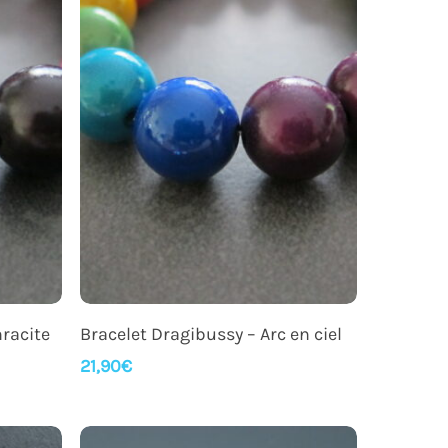
Ajouter Au Panier
hracite
Bracelet Dragibussy – Arc en ciel
21,90
€