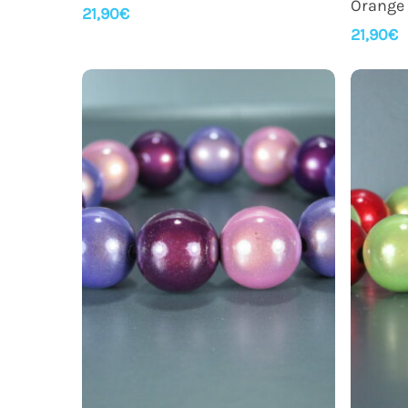
Orange 
21,90
€
21,90
€