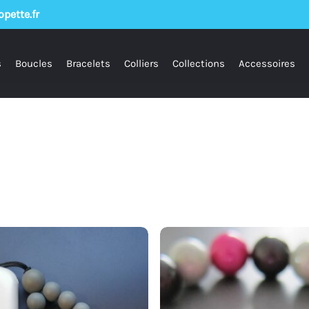
pette.fr
s
Boucles
Bracelets
Colliers
Collections
Accessoires