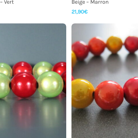
– Vert
Beige – Marron
21,90
€