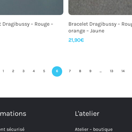
Ajouter Au Panier
Ajouter Au Panier
t Dragibussy – Rouge –
Bracelet Dragibussy – Rou
orange – Jaune
21,90
€
1
2
3
4
5
6
7
8
9
…
13
14
rmations
L'atelier
nt sécurisé
Atelier – boutique