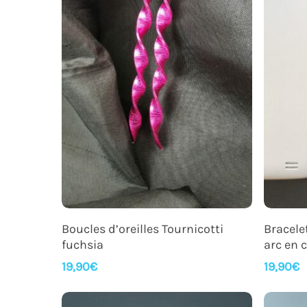
Appuyez sur Entrer pour rechercher ou Echap po
Ajouter Au Panier
Boucles d’oreilles Tournicotti
Bracele
fuchsia
arc en c
19,90
€
19,90
€