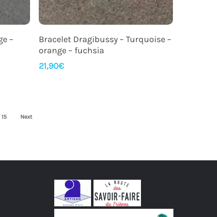
Ajouter Au Panier
ge –
Bracelet Dragibussy – Turquoise –
orange – fuchsia
21,90
€
15
Next