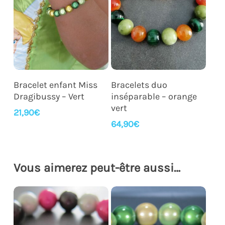
Ajouter Au Panier
Ajouter Au Panier
Bracelet enfant Miss
Bracelets duo
Dragibussy – Vert
inséparable – orange
vert
21,90
€
64,90
€
Vous aimerez peut-être aussi…