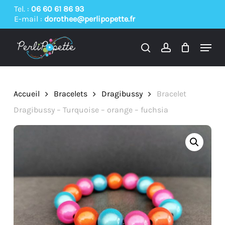
Skip
Tel. :
06 60 61 86 93
E-mail :
dorothee@perlipopette.fr
to
main
Menu
content
search
account
Accueil
Bracelets
Dragibussy
Bracelet
Dragibussy – Turquoise – orange – fuchsia