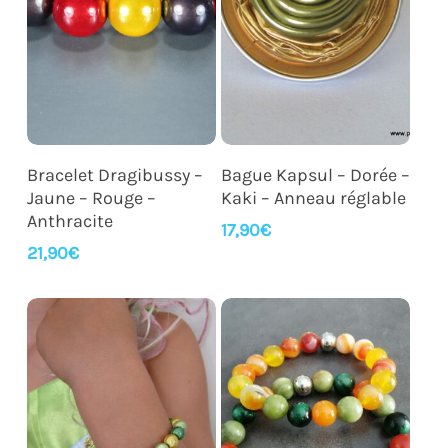
Ajouter Au Panier
Ajouter Au Panier
Bracelet Dragibussy –
Bague Kapsul – Dorée –
Jaune – Rouge –
Kaki – Anneau réglable
Anthracite
17,90
€
21,90
€