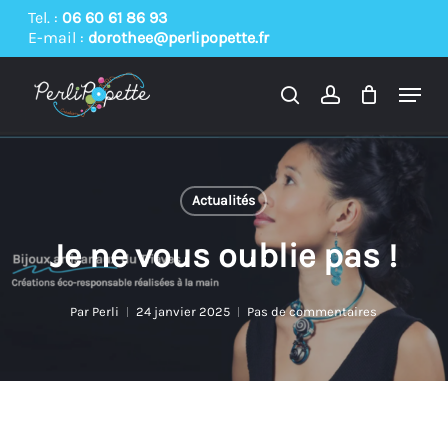
Skip
Tel. :
06 60 61 86 93
E-mail :
dorothee@perlipopette.fr
to
main
Menu
content
search
account
Actualités
Je ne vous oublie pas !
Par
Perli
24 janvier 2025
Pas de commentaires