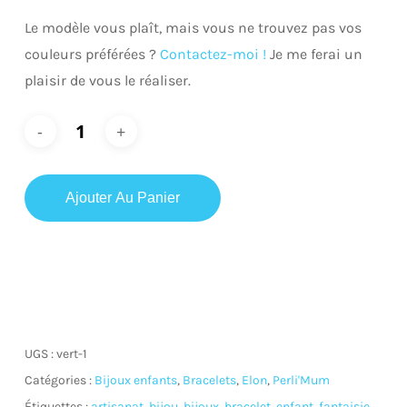
Le modèle vous plaît, mais vous ne trouvez pas vos
couleurs préférées ?
Contactez-moi !
Je me ferai un
plaisir de vous le réaliser.
Ajouter Au Panier
UGS :
vert-1
Catégories :
Bijoux enfants
,
Bracelets
,
Elon
,
Perli'Mum
Étiquettes :
artisanat
,
bijou
,
bijoux
,
bracelet
,
enfant
,
fantaisie
,