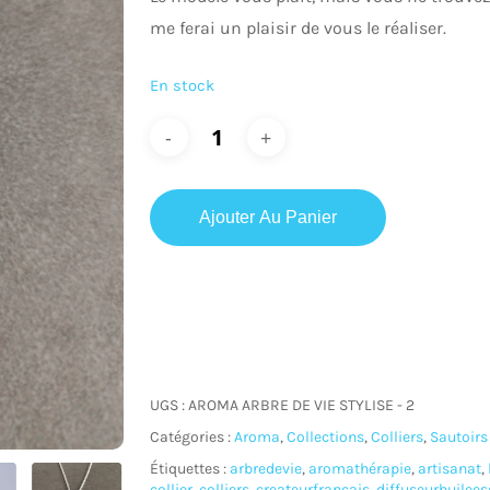
me ferai un plaisir de vous le réaliser.
En stock
ur fermer
Ajouter Au Panier
UGS :
AROMA ARBRE DE VIE STYLISE - 2
Catégories :
Aroma
,
Collections
,
Colliers
,
Sautoirs
Étiquettes :
arbredevie
,
aromathérapie
,
artisanat
,
collier
,
colliers
,
createurfrancais
,
diffuseurhuilees