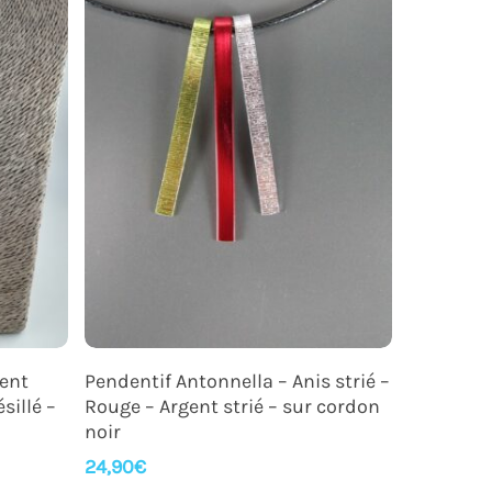
Ajouter Au Panier
gent
Pendentif Antonnella – Anis strié –
sillé –
Rouge – Argent strié – sur cordon
noir
24,90
€