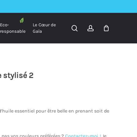
Eco-
Le Cœur de
search
account
responsable
Gaïa
 stylisé 2
’huile essentiel pour être belle en prenant soit de
 pas vos couleurs préférées ?
Contactez-moi !
Je