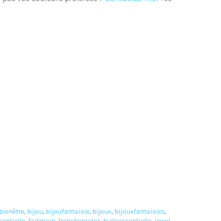
bienêtre
,
bijou
,
bijoufantaisie
,
bijoux
,
bijouxfantaisies
,
sentielle
,
faitmain
,
frenchcreator
,
huileessentielle
,
jewel
,