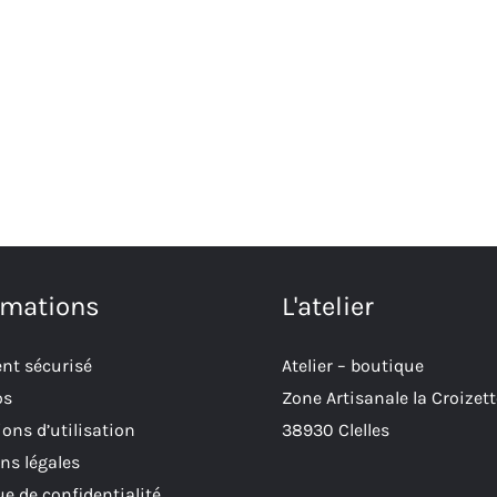
rmations
L'atelier
nt sécurisé
Atelier – boutique
os
Zone Artisanale la Croizett
ons d’utilisation
38930 Clelles
ns légales
ue de confidentialité