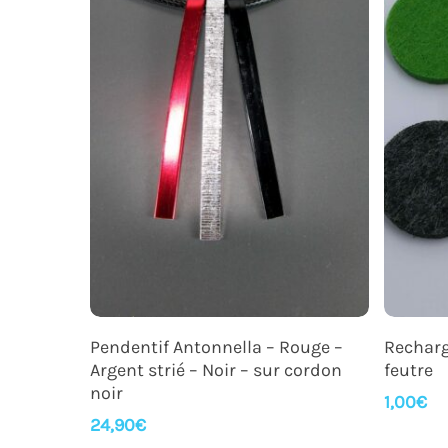
Ajouter Au Panier
Pendentif Antonnella – Rouge –
Recharg
Argent strié – Noir – sur cordon
feutre
noir
1,00
€
24,90
€