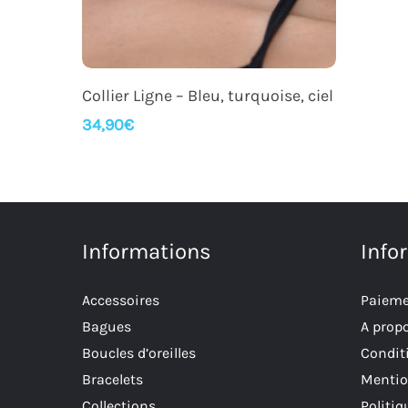
Ajouter Au Panier
Collier Ligne – Bleu, turquoise, ciel
34,90
€
Informations
Info
Accessoires
Paieme
Bagues
A prop
Boucles d’oreilles
Conditi
Bracelets
Mentio
Collections
Politiq