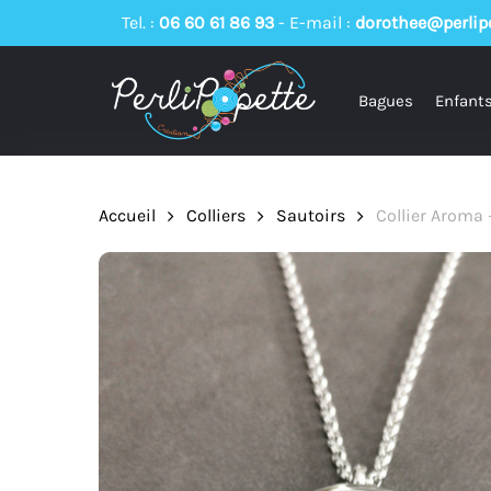
Skip
Tel. :
06 60 61 86 93
-
E-mail :
dorothee@perlipo
to
main
Bagues
Enfant
content
Accueil
Colliers
Sautoirs
Collier Aroma –