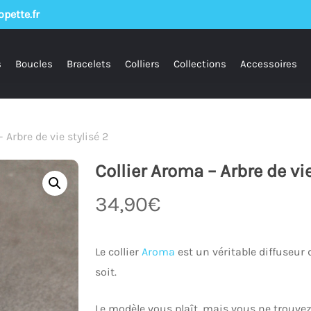
pette.fr
s
Boucles
Bracelets
Colliers
Collections
Accessoires
 Arbre de vie stylisé 2
Collier Aroma – Arbre de vie
34,90
€
Le collier
Aroma
est un véritable diffuseur d
soit.
Le modèle vous plaît, mais vous ne trouvez